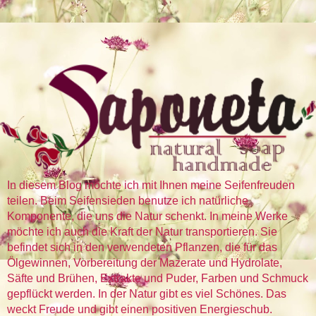
In diesem Blog möchte ich mit Ihnen meine Seifenfreuden
teilen. Beim Seifensieden benutze ich natürliche
Komponente, die uns die Natur schenkt. In meine Werke
möchte ich auch die Kraft der Natur transportieren. Sie
befindet sich in den verwendeten Pflanzen, die für das
Ölgewinnen, Vorbereitung der Mazerate und Hydrolate,
Säfte und Brühen, Extrakte und Puder, Farben und Schmuck
gepflückt werden. In der Natur gibt es viel Schönes. Das
weckt Freude und gibt einen positiven Energieschub.