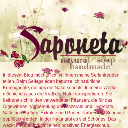
In diesem Blog möchte ich mit Ihnen meine Seifenfreuden
teilen. Beim Seifensieden benutze ich natürliche
Komponente, die uns die Natur schenkt. In meine Werke
möchte ich auch die Kraft der Natur transportieren. Sie
befindet sich in den verwendeten Pflanzen, die für das
Ölgewinnen, Vorbereitung der Mazerate und Hydrolate,
Säfte und Brühen, Extrakte und Puder, Farben und Schmuck
gepflückt werden. In der Natur gibt es viel Schönes. Das
weckt Freude und gibt einen positiven Energieschub.