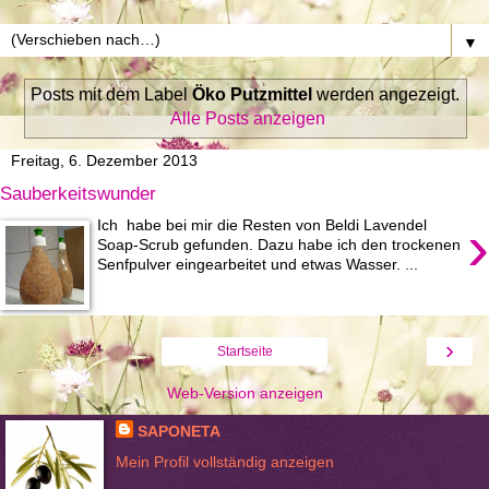
▼
Posts mit dem Label
Öko Putzmittel
werden angezeigt.
Alle Posts anzeigen
Freitag, 6. Dezember 2013
Sauberkeitswunder
›
Ich habe bei mir die Resten von Beldi Lavendel
Soap-Scrub gefunden. Dazu habe ich den trockenen
Senfpulver eingearbeitet und etwas Wasser. ...
›
Startseite
Web-Version anzeigen
SAPONETA
Mein Profil vollständig anzeigen