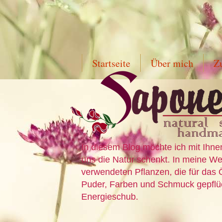
Startseite
Über mich
Z
In diesem Blog möchte ich mit Ihne
uns die Natur schenkt. In meine Wer
verwendeten Pflanzen, die für das 
Puder, Farben und Schmuck gepflück
Energieschub.