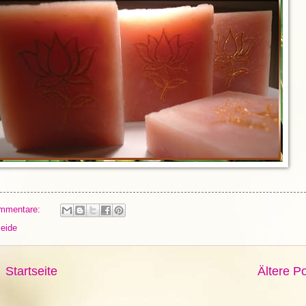
mmentare:
eide
Startseite
Ältere P