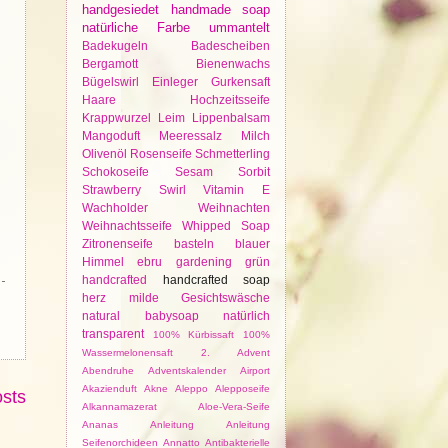
handgesiedet
handmade soap
natürliche Farbe
ummantelt
Badekugeln
Badescheiben
Bergamott
Bienenwachs
Bügelswirl
Einleger
Gurkensaft
Haare
Hochzeitsseife
Krappwurzel
Leim
Lippenbalsam
Mangoduft
Meeressalz
Milch
Olivenöl
Rosenseife
Schmetterling
Schokoseife
Sesam
Sorbit
Strawberry
Swirl
Vitamin E
Wachholder
Weihnachten
Weihnachtsseife
Whipped Soap
Zitronenseife
basteln
blauer
Himmel
ebru
gardening
grün
handcrafted
handcrafted soap
herz
milde Gesichtswäsche
natural babysoap
natürlich
transparent
100% Kürbissaft
100%
Wassermelonensaft
2. Advent
Abendruhe
Adventskalender
Airport
Akazienduft
Akne
Aleppo
Alepposeife
osts
Alkannamazerat
Aloe-Vera-Seife
Ananas
Anleitung
Anleitung
Seifenorchideen
Annatto
Antibakterielle