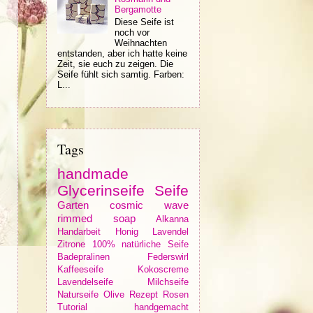
Bergamotte
Diese Seife ist
noch vor
Weihnachten
entstanden, aber ich hatte keine
Zeit, sie euch zu zeigen. Die
Seife fühlt sich samtig. Farben:
L...
Tags
handmade
Glycerinseife
Seife
Garten
cosmic wave
rimmed soap
Alkanna
Handarbeit
Honig
Lavendel
Zitrone
100% natürliche Seife
Badepralinen
Federswirl
Kaffeeseife
Kokoscreme
Lavendelseife
Milchseife
Naturseife
Olive
Rezept
Rosen
Tutorial
handgemacht