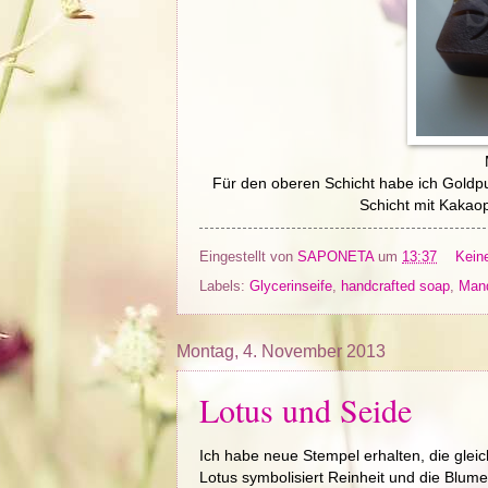
Für den oberen Schicht habe ich Goldp
Schicht mit Kakaop
Eingestellt von
SAPONETA
um
13:37
Kein
Labels:
Glycerinseife
,
handcrafted soap
,
Mand
Montag, 4. November 2013
Lotus und Seide
Ich habe neue Stempel erhalten, die gleic
Lotus symbolisiert Reinheit und die Blume s