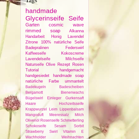
handmade
Glycerinseife
Seife
Garten
cosmic wave
rimmed soap
Alkanna
Handarbeit
Honig
Lavendel
Zitrone
100% natürliche Seife
Badepralinen
Federswirl
Kaffeeseife
Kokoscreme
Lavendelseife
Milchseife
Naturseife
Olive
Rezept
Rosen
Tutorial
handgemacht
handgesiedet
handmade soap
natürliche Farbe
ummantelt
Badekugeln
Badescheiben
Bergamott
Bienenwachs
Bügelswirl
Einleger
Gurkensaft
Haare
Hochzeitsseife
Krappwurzel
Leim
Lippenbalsam
Mangoduft
Meeressalz
Milch
Olivenöl
Rosenseife
Schmetterling
Schokoseife
Sesam
Sorbit
Strawberry
Swirl
Vitamin E
Wachholder
Weihnachten