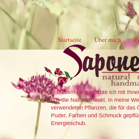
Startseite
Über mich
Z
In diesem Blog möchte ich mit Ihne
uns die Natur schenkt. In meine Wer
verwendeten Pflanzen, die für das 
Puder, Farben und Schmuck gepflück
Energieschub.