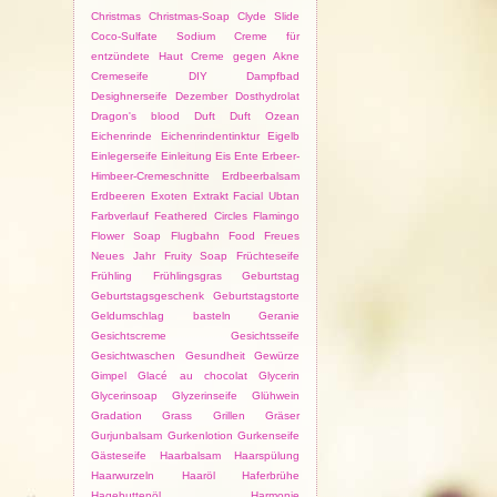
Christmas
Christmas-Soap
Clyde Slide
Coco-Sulfate Sodium
Creme für
entzündete Haut
Creme gegen Akne
Cremeseife
DIY
Dampfbad
Desighnerseife
Dezember
Dosthydrolat
Dragon's blood
Duft
Duft Ozean
Eichenrinde
Eichenrindentinktur
Eigelb
Einlegerseife
Einleitung
Eis
Ente
Erbeer-
Himbeer-Cremeschnitte
Erdbeerbalsam
Erdbeeren
Exoten
Extrakt
Facial Ubtan
Farbverlauf
Feathered Circles
Flamingo
Flower Soap
Flugbahn
Food
Freues
Neues Jahr
Fruity Soap
Früchteseife
Frühling
Frühlingsgras
Geburtstag
Geburtstagsgeschenk
Geburtstagstorte
Geldumschlag basteln
Geranie
Gesichtscreme
Gesichtsseife
Gesichtwaschen
Gesundheit
Gewürze
Gimpel
Glacé au chocolat
Glycerin
Glycerinsoap
Glyzerinseife
Glühwein
Gradation
Grass
Grillen
Gräser
Gurjunbalsam
Gurkenlotion
Gurkenseife
Gästeseife
Haarbalsam
Haarspülung
Haarwurzeln
Haaröl
Haferbrühe
Hagebuttenöl
Harmonie