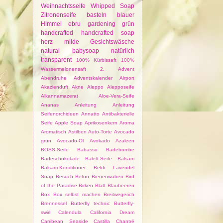
Weihnachtsseife
Whipped Soap
Zitronenseife
basteln
blauer
Himmel
ebru
gardening
grün
handcrafted
handcrafted soap
herz
milde Gesichtswäsche
natural babysoap
natürlich
transparent
100% Kürbissaft
100%
Wassermelonensaft
2. Advent
Abendruhe
Adventskalender
Airport
Akazienduft
Akne
Aleppo
Alepposeife
Alkannamazerat
Aloe-Vera-Seife
Ananas
Anleitung
Anleitung
Seifenorchideen
Annatto
Antibakterielle
Seife
Apple Soap
Aprikosenkern
Aroma
Aromatisch
Astilben
Auto-Torte
Avocado
grün
Avocado-Öl
Avokado
Azaleen
BOSS-Seife
Babassu
Badebombe
Badeschokolade
Balett-Seife
Balsam
Balsam-Konditioner
Beldi Lavendel
Soap
Besuch
Beton
Bienenwaben
Bird
of the Paradise
Birken
Blatt
Blaubeeren
Box
Box selbst machen
Breitwegerich
Brennessel
Butterfly technic
Butterfly-
swirl
Calendula
California Dream
Carribean Seaside
Castilla
Chantré