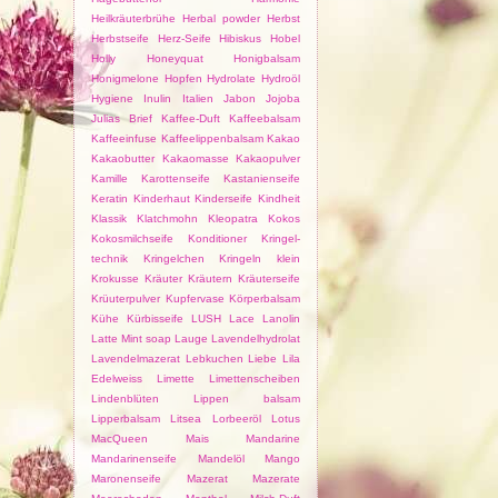
Heilkräuterbrühe
Herbal powder
Herbst
Herbstseife
Herz-Seife
Hibiskus
Hobel
Holly
Honeyquat
Honigbalsam
Honigmelone
Hopfen
Hydrolate
Hydroöl
Hygiene
Inulin
Italien
Jabon
Jojoba
Julias Brief
Kaffee-Duft
Kaffeebalsam
Kaffeeinfuse
Kaffeelippenbalsam
Kakao
Kakaobutter
Kakaomasse
Kakaopulver
Kamille
Karottenseife
Kastanienseife
Keratin
Kinderhaut
Kinderseife
Kindheit
Klassik
Klatchmohn
Kleopatra
Kokos
Kokosmilchseife
Konditioner
Kringel-
technik
Kringelchen
Kringeln klein
Krokusse
Kräuter
Kräutern
Kräuterseife
Krüuterpulver
Kupfervase
Körperbalsam
Kühe
Kürbisseife
LUSH
Lace
Lanolin
Latte Mint soap
Lauge
Lavendelhydrolat
Lavendelmazerat
Lebkuchen
Liebe
Lila
Edelweiss
Limette
Limettenscheiben
Lindenblüten
Lippen balsam
Lipperbalsam
Litsea
Lorbeeröl
Lotus
MacQueen
Mais
Mandarine
Mandarinenseife
Mandelöl
Mango
Maronenseife
Mazerat
Mazerate