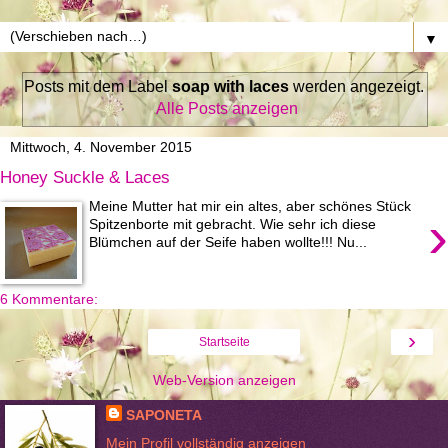
▼
Posts mit dem Label
soap with laces
werden angezeigt.
Alle Posts anzeigen
Mittwoch, 4. November 2015
Honey Suckle & Laces
Meine Mutter hat mir ein altes, aber schönes Stück
›
Spitzenborte mit gebracht. Wie sehr ich diese
Blümchen auf der Seife haben wollte!!! Nu...
6 Kommentare:
›
Startseite
Web-Version anzeigen
SAPONETA
Mein Profil vollständig anzeigen