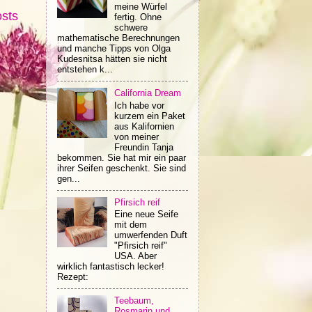
meine Würfel
osts
fertig. Ohne
schwere
mathematische Berechnungen
und manche Tipps von Olga
Kudesnitsa hätten sie nicht
entstehen k...
California Dream
Ich habe vor
kurzem ein Paket
aus Kalifornien
von meiner
Freundin Tanja
bekommen. Sie hat mir ein paar
ihrer Seifen geschenkt. Sie sind
gen...
Pfirsich reif
Eine neue Seife
mit dem
umwerfenden Duft
"Pfirsich reif"
USA. Aber
wirklich fantastisch lecker!
Rezept:
Teebaum,
Rosmarin und