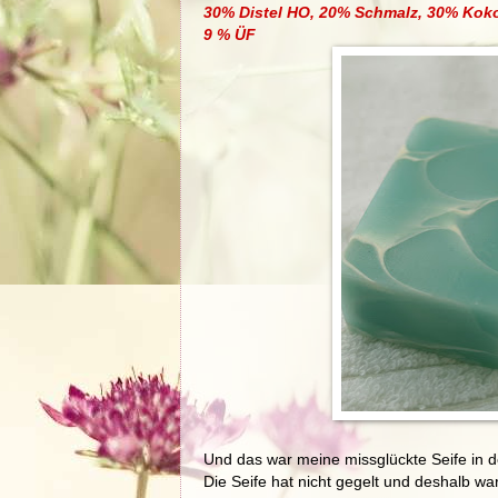
30% Distel HO, 20% Schmalz, 30% Koko
9 % ÜF
Und das war meine missglückte Seife in d
Die Seife hat nicht gegelt und deshalb war