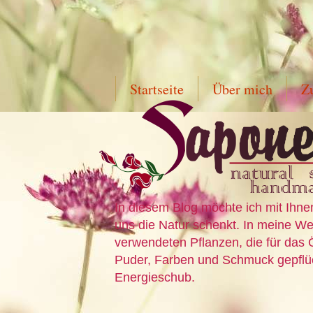
Startseite
Über mich
Z
In diesem Blog möchte ich mit Ihne
uns die Natur schenkt. In meine Wer
verwendeten Pflanzen, die für das 
Puder, Farben und Schmuck gepflück
Energieschub.