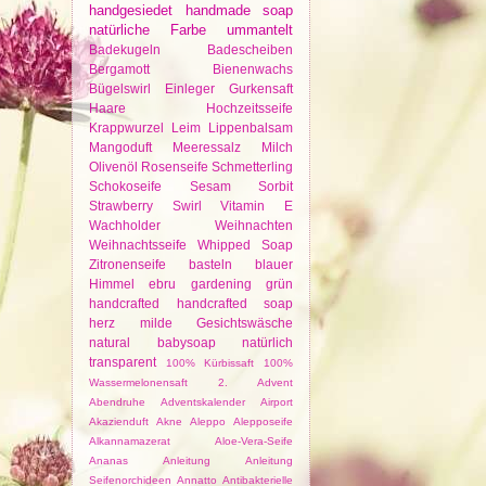
handgesiedet
handmade soap
natürliche Farbe
ummantelt
Badekugeln
Badescheiben
Bergamott
Bienenwachs
Bügelswirl
Einleger
Gurkensaft
Haare
Hochzeitsseife
Krappwurzel
Leim
Lippenbalsam
Mangoduft
Meeressalz
Milch
Olivenöl
Rosenseife
Schmetterling
Schokoseife
Sesam
Sorbit
Strawberry
Swirl
Vitamin E
Wachholder
Weihnachten
Weihnachtsseife
Whipped Soap
Zitronenseife
basteln
blauer
Himmel
ebru
gardening
grün
handcrafted
handcrafted soap
herz
milde Gesichtswäsche
natural babysoap
natürlich
transparent
100% Kürbissaft
100%
Wassermelonensaft
2. Advent
Abendruhe
Adventskalender
Airport
Akazienduft
Akne
Aleppo
Alepposeife
Alkannamazerat
Aloe-Vera-Seife
Ananas
Anleitung
Anleitung
Seifenorchideen
Annatto
Antibakterielle