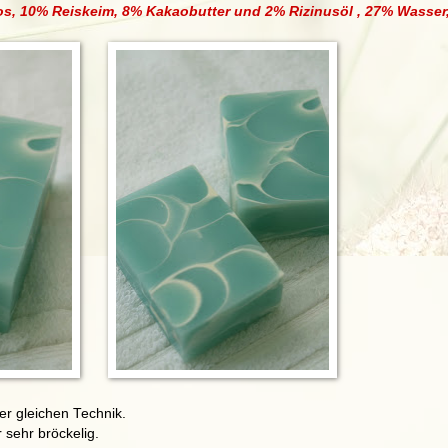
s, 10% Reiskeim, 8% Kakaobutter und 2% Rizinusöl ,
27% Wasser
er gleichen Technik.
 sehr bröckelig.