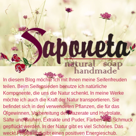
In diesem Blog möchte ich mit Ihnen meine Seifenfreuden
teilen. Beim Seifensieden benutze ich natürliche
Komponente, die uns die Natur schenkt. In meine Werke
möchte ich auch die Kraft der Natur transportieren. Sie
befindet sich in den verwendeten Pflanzen, die für das
Ölgewinnen, Vorbereitung der Mazerate und Hydrolate,
Säfte und Brühen, Extrakte und Puder, Farben und Schmuck
gepflückt werden. In der Natur gibt es viel Schönes. Das
weckt Freude und gibt einen positiven Energieschub.