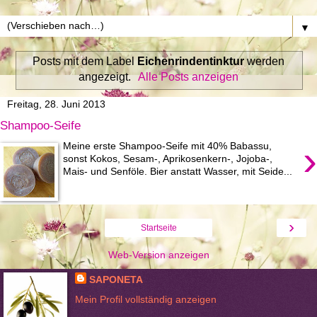
▼
Posts mit dem Label
Eichenrindentinktur
werden
angezeigt.
Alle Posts anzeigen
Freitag, 28. Juni 2013
Shampoo-Seife
›
Meine erste Shampoo-Seife mit 40% Babassu,
sonst Kokos, Sesam-, Aprikosenkern-, Jojoba-,
Mais- und Senföle. Bier anstatt Wasser, mit Seide...
›
Startseite
Web-Version anzeigen
SAPONETA
Mein Profil vollständig anzeigen