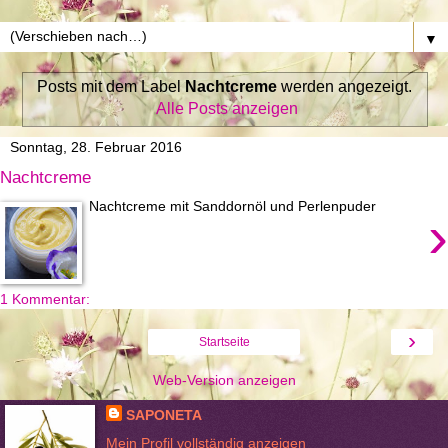
▼
Posts mit dem Label
Nachtcreme
werden angezeigt.
Alle Posts anzeigen
Sonntag, 28. Februar 2016
Nachtcreme
Nachtcreme mit Sanddornöl und Perlenpuder
›
1 Kommentar:
›
Startseite
Web-Version anzeigen
SAPONETA
Mein Profil vollständig anzeigen