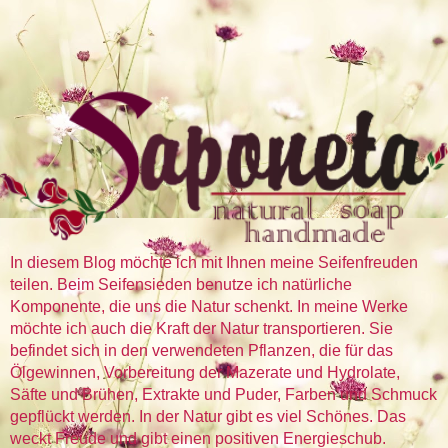
In diesem Blog möchte ich mit Ihnen meine Seifenfreuden
teilen. Beim Seifensieden benutze ich natürliche
Komponente, die uns die Natur schenkt. In meine Werke
möchte ich auch die Kraft der Natur transportieren. Sie
befindet sich in den verwendeten Pflanzen, die für das
Ölgewinnen, Vorbereitung der Mazerate und Hydrolate,
Säfte und Brühen, Extrakte und Puder, Farben und Schmuck
gepflückt werden. In der Natur gibt es viel Schönes. Das
weckt Freude und gibt einen positiven Energieschub.