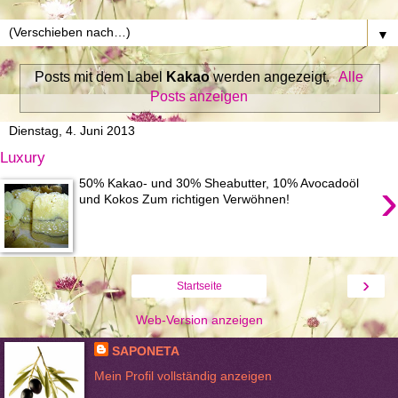
▼
Posts mit dem Label
Kakao
werden angezeigt.
Alle
Posts anzeigen
Dienstag, 4. Juni 2013
Luxury
›
50% Kakao- und 30% Sheabutter, 10% Avocadoöl
und Kokos Zum richtigen Verwöhnen!
›
Startseite
Web-Version anzeigen
SAPONETA
Mein Profil vollständig anzeigen