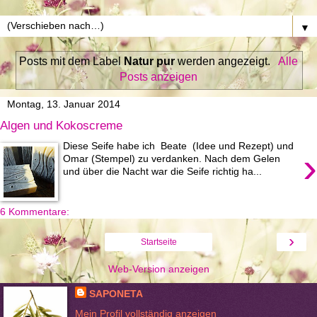
▼
Posts mit dem Label
Natur pur
werden angezeigt.
Alle
Posts anzeigen
Montag, 13. Januar 2014
Algen und Kokoscreme
Diese Seife habe ich Beate (Idee und Rezept) und
›
Omar (Stempel) zu verdanken. Nach dem Gelen
und über die Nacht war die Seife richtig ha...
6 Kommentare:
›
Startseite
Web-Version anzeigen
SAPONETA
Mein Profil vollständig anzeigen