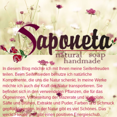
In diesem Blog möchte ich mit Ihnen meine Seifenfreuden
teilen. Beim Seifensieden benutze ich natürliche
Komponente, die uns die Natur schenkt. In meine Werke
möchte ich auch die Kraft der Natur transportieren. Sie
befindet sich in den verwendeten Pflanzen, die für das
Ölgewinnen, Vorbereitung der Mazerate und Hydrolate,
Säfte und Brühen, Extrakte und Puder, Farben und Schmuck
gepflückt werden. In der Natur gibt es viel Schönes. Das
weckt Freude und gibt einen positiven Energieschub.