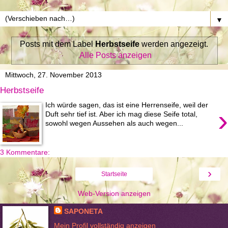
▼
Posts mit dem Label
Herbstseife
werden angezeigt.
Alle Posts anzeigen
Mittwoch, 27. November 2013
Herbstseife
Ich würde sagen, das ist eine Herrenseife, weil der
›
Duft sehr tief ist. Aber ich mag diese Seife total,
sowohl wegen Aussehen als auch wegen...
3 Kommentare:
›
Startseite
Web-Version anzeigen
SAPONETA
Mein Profil vollständig anzeigen