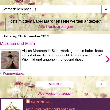
▼
Posts mit dem Label
Maronenseife
werden angezeigt.
Alle Posts anzeigen
Dienstag, 26. November 2013
Maronen und Milch
Als ich Maronen in Supermarkt gesehen habe, habe
›
ich sofort an die Seife gedacht. Und das war gut so!
Wie mild und angenehm pflegend diese ...
4 Kommentare:
›
Startseite
Web-Version anzeigen
SAPONETA
Mein Profil vollständig anzeigen