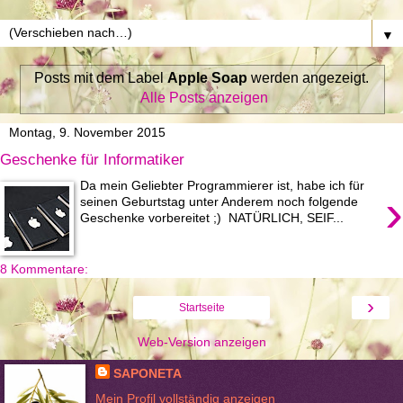
▼
Posts mit dem Label
Apple Soap
werden angezeigt.
Alle Posts anzeigen
Montag, 9. November 2015
Geschenke für Informatiker
Da mein Geliebter Programmierer ist, habe ich für
›
seinen Geburtstag unter Anderem noch folgende
Geschenke vorbereitet ;) NATÜRLICH, SEIF...
8 Kommentare:
›
Startseite
Web-Version anzeigen
SAPONETA
Mein Profil vollständig anzeigen