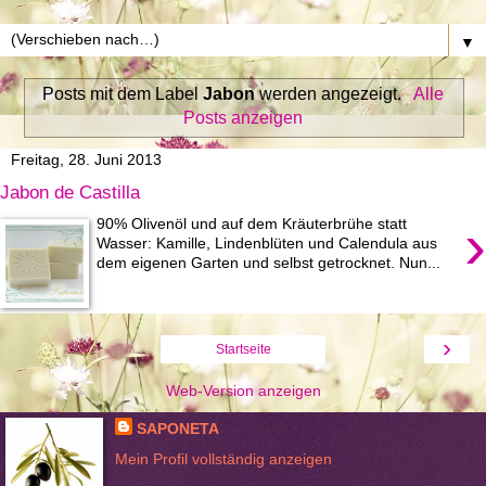
▼
Posts mit dem Label
Jabon
werden angezeigt.
Alle
Posts anzeigen
Freitag, 28. Juni 2013
Jabon de Castilla
›
90% Olivenöl und auf dem Kräuterbrühe statt
Wasser: Kamille, Lindenblüten und Calendula aus
dem eigenen Garten und selbst getrocknet. Nun...
›
Startseite
Web-Version anzeigen
SAPONETA
Mein Profil vollständig anzeigen