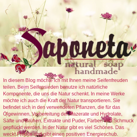
In diesem Blog möchte ich mit Ihnen meine Seifenfreuden
teilen. Beim Seifensieden benutze ich natürliche
Komponente, die uns die Natur schenkt. In meine Werke
möchte ich auch die Kraft der Natur transportieren. Sie
befindet sich in den verwendeten Pflanzen, die für das
Ölgewinnen, Vorbereitung der Mazerate und Hydrolate,
Säfte und Brühen, Extrakte und Puder, Farben und Schmuck
gepflückt werden. In der Natur gibt es viel Schönes. Das
weckt Freude und gibt einen positiven Energieschub.