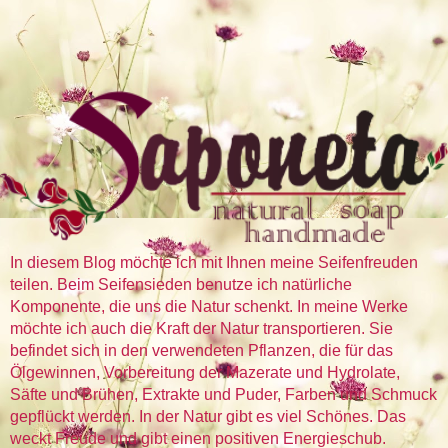
In diesem Blog möchte ich mit Ihnen meine Seifenfreuden
teilen. Beim Seifensieden benutze ich natürliche
Komponente, die uns die Natur schenkt. In meine Werke
möchte ich auch die Kraft der Natur transportieren. Sie
befindet sich in den verwendeten Pflanzen, die für das
Ölgewinnen, Vorbereitung der Mazerate und Hydrolate,
Säfte und Brühen, Extrakte und Puder, Farben und Schmuck
gepflückt werden. In der Natur gibt es viel Schönes. Das
weckt Freude und gibt einen positiven Energieschub.