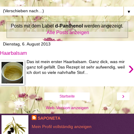
▼
Posts mit dem Label
d-Panthenol
werden angezeigt.
Alle Posts anzeigen
Dienstag, 6. August 2013
Haarbalsam
›
Das ist mein erster Haarbalsam. Ganz dick, was mir
ganz toll gefällt. Das Rezept ist sehr aufwendig, weil
ich dort so viele nahrhafte Stof...
›
Startseite
Web-Version anzeigen
SAPONETA
Mein Profil vollständig anzeigen