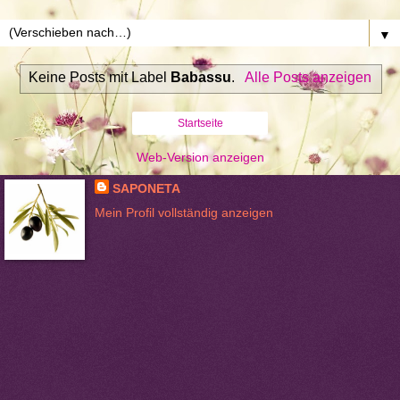
▼
Keine Posts mit Label
Babassu
.
Alle Posts anzeigen
Startseite
Web-Version anzeigen
SAPONETA
Mein Profil vollständig anzeigen