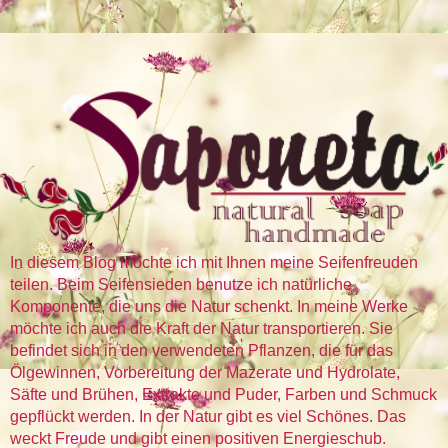
In diesem Blog möchte ich mit Ihnen meine Seifenfreuden
teilen. Beim Seifensieden benutze ich natürliche
Komponente, die uns die Natur schenkt. In meine Werke
möchte ich auch die Kraft der Natur transportieren. Sie
befindet sich in den verwendeten Pflanzen, die für das
Ölgewinnen, Vorbereitung der Mazerate und Hydrolate,
Säfte und Brühen, Extrakte und Puder, Farben und Schmuck
gepflückt werden. In der Natur gibt es viel Schönes. Das
weckt Freude und gibt einen positiven Energieschub.