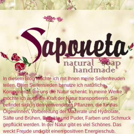
In diesem Blog möchte ich mit Ihnen meine Seifenfreuden
teilen. Beim Seifensieden benutze ich natürliche
Komponente, die uns die Natur schenkt. In meine Werke
möchte ich auch die Kraft der Natur transportieren. Sie
befindet sich in den verwendeten Pflanzen, die für das
Ölgewinnen, Vorbereitung der Mazerate und Hydrolate,
Säfte und Brühen, Extrakte und Puder, Farben und Schmuck
gepflückt werden. In der Natur gibt es viel Schönes. Das
weckt Freude und gibt einen positiven Energieschub.