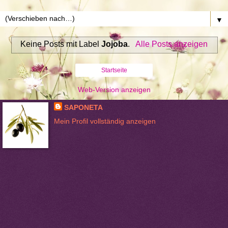
▼
Keine Posts mit Label
Jojoba
.
Alle Posts anzeigen
Startseite
Web-Version anzeigen
SAPONETA
Mein Profil vollständig anzeigen