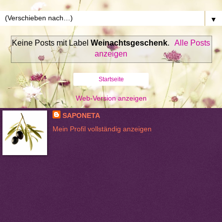
▼
Keine Posts mit Label
Weinachtsgeschenk
.
Alle Posts
anzeigen
Startseite
Web-Version anzeigen
SAPONETA
Mein Profil vollständig anzeigen