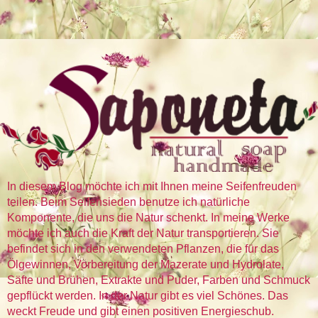
In diesem Blog möchte ich mit Ihnen meine Seifenfreuden
teilen. Beim Seifensieden benutze ich natürliche
Komponente, die uns die Natur schenkt. In meine Werke
möchte ich auch die Kraft der Natur transportieren. Sie
befindet sich in den verwendeten Pflanzen, die für das
Ölgewinnen, Vorbereitung der Mazerate und Hydrolate,
Säfte und Brühen, Extrakte und Puder, Farben und Schmuck
gepflückt werden. In der Natur gibt es viel Schönes. Das
weckt Freude und gibt einen positiven Energieschub.