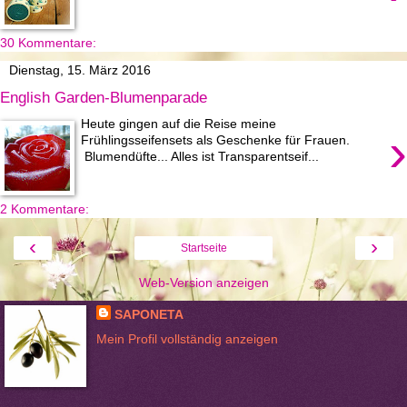
30 Kommentare:
Dienstag, 15. März 2016
English Garden-Blumenparade
Heute gingen auf die Reise meine
›
Frühlingsseifensets als Geschenke für Frauen.
Blumendüfte... Alles ist Transparentseif...
2 Kommentare:
‹
›
Startseite
Web-Version anzeigen
SAPONETA
Mein Profil vollständig anzeigen