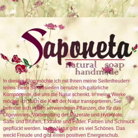
In diesem Blog möchte ich mit Ihnen meine Seifenfreuden
teilen. Beim Seifensieden benutze ich natürliche
Komponente, die uns die Natur schenkt. In meine Werke
möchte ich auch die Kraft der Natur transportieren. Sie
befindet sich in den verwendeten Pflanzen, die für das
Ölgewinnen, Vorbereitung der Mazerate und Hydrolate,
Säfte und Brühen, Extrakte und Puder, Farben und Schmuck
gepflückt werden. In der Natur gibt es viel Schönes. Das
weckt Freude und gibt einen positiven Energieschub.