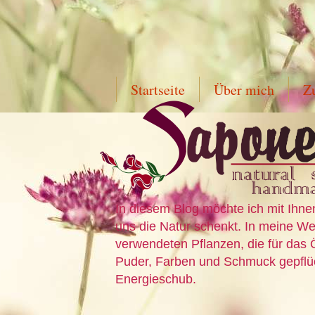
Startseite
Über mich
Z
In diesem Blog möchte ich mit Ihne
uns die Natur schenkt. In meine Wer
verwendeten Pflanzen, die für das 
Puder, Farben und Schmuck gepflück
Energieschub.