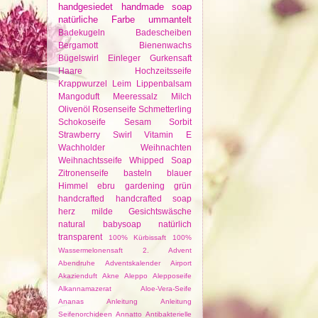
handgesiedet
handmade soap
natürliche Farbe
ummantelt
Badekugeln
Badescheiben
Bergamott
Bienenwachs
Bügelswirl
Einleger
Gurkensaft
Haare
Hochzeitsseife
Krappwurzel
Leim
Lippenbalsam
Mangoduft
Meeressalz
Milch
Olivenöl
Rosenseife
Schmetterling
Schokoseife
Sesam
Sorbit
Strawberry
Swirl
Vitamin E
Wachholder
Weihnachten
Weihnachtsseife
Whipped Soap
Zitronenseife
basteln
blauer
Himmel
ebru
gardening
grün
handcrafted
handcrafted soap
herz
milde Gesichtswäsche
natural babysoap
natürlich
transparent
100% Kürbissaft
100%
Wassermelonensaft
2. Advent
Abendruhe
Adventskalender
Airport
Akazienduft
Akne
Aleppo
Alepposeife
Alkannamazerat
Aloe-Vera-Seife
Ananas
Anleitung
Anleitung
Seifenorchideen
Annatto
Antibakterielle